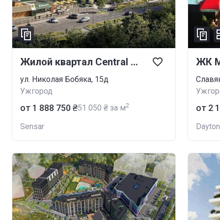
Жилой квартал Central Park
ЖК 
ул. Николая Бобяка, 15д
Славя
Ужгород
Ужгор
2
от ‍1 888 750 ₴
от ‍2 
‍51 050 ₴ за м
Sensar
Dayto