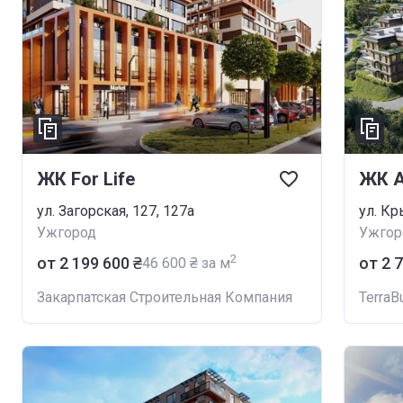
ЖК For Life
ЖК 
ул. Загорская, 127, 127а
ул. Кр
Ужгород
Ужгор
2
от ‍2 199 600 ₴
от ‍2 
‍46 600 ₴ за м
Закарпатская Строительная Компания
TerraB