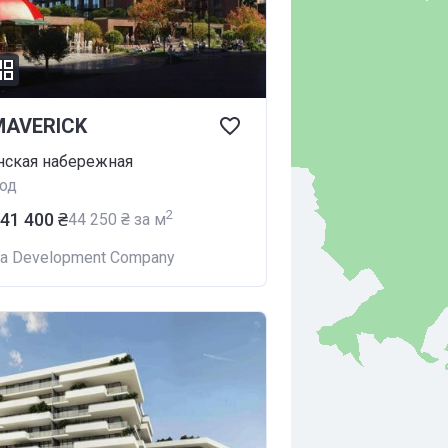
MAVERICK
нская набережная
од
2
141 400 ₴
‍44 250 ₴ за м
na Development Company