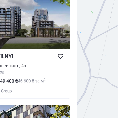
ILNYI
ушевского, 4а
од
2
249 400 ₴
‍46 600 ₴ за м
 Group