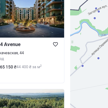
4 Avenue
качевская, 44
од
2
465 150 ₴
‍44 400 ₴ за м