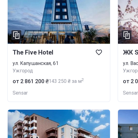
The Five Hotel
ЖК S
ул. Капушанская, 61
ул. Ва
Ужгород
Ужгор
2
от ‍2 861 200 ₴
от ‍2 
‍143 250 ₴ за м
Sensar
Sensar