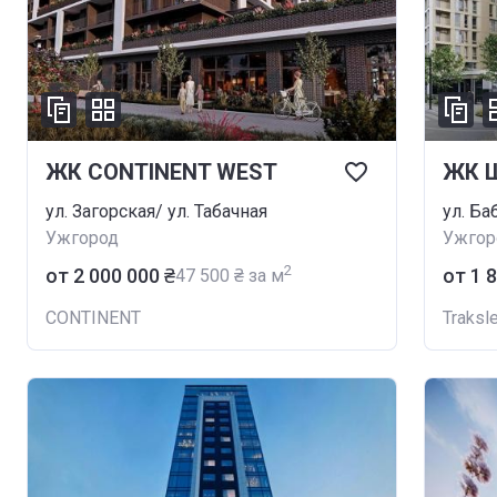
ЖК CONTINENT WEST
ЖК 
ул. Загорская/ ул. Табачная
ул. Ба
Ужгород
Ужгор
2
от ‍2 000 000 ₴
от ‍1 
‍47 500 ₴ за м
CONTINENT
Traksl