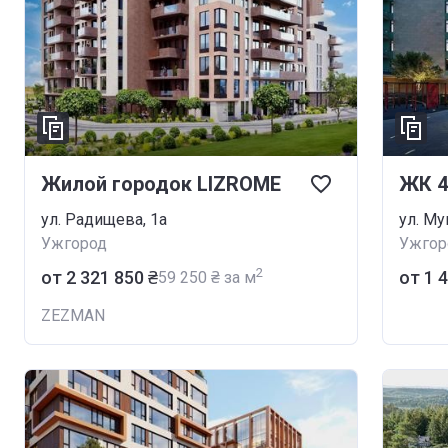
Жилой городок LIZROME
ЖК 4
ул. Радищева, 1а
ул. Му
Ужгород
Ужгор
2
от ‍2 321 850 ₴
от ‍1 
‍59 250 ₴ за м
ZEZMAN