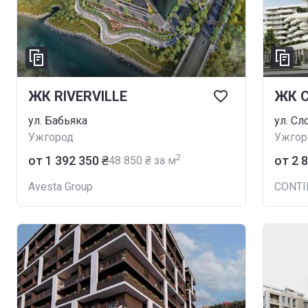
ЖК RIVERVILLE
ул. Бабьяка
ул. С
Ужгород
Ужгор
2
от ‍1 392 350 ₴
от ‍2 
‍48 850 ₴ за м
Avesta Group
CONTI