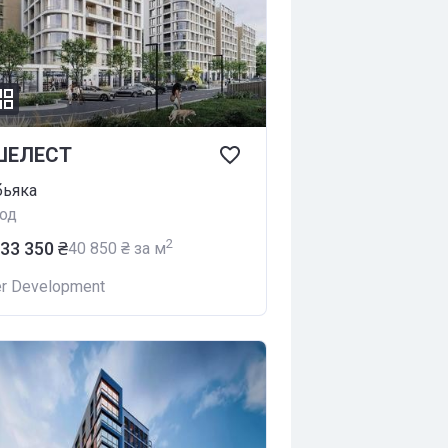
ШЕЛЕСТ
бьяка
од
2
833 350 ₴
‍40 850 ₴ за м
er Development