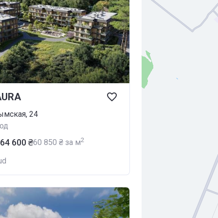
AURA
ымская, 24
од
2
764 600 ₴
‍60 850 ₴ за м
ud