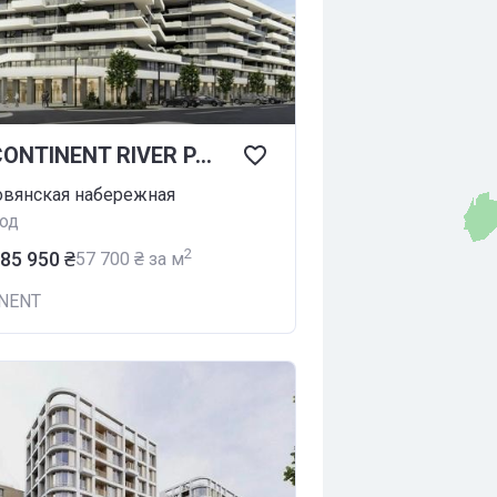
ЖК CONTINENT RIVER PARK
ловянская набережная
од
2
885 950 ₴
‍57 700 ₴ за м
NENT