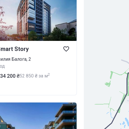
mart Story
силия Балога, 2
од
2
034 200 ₴
‍52 850 ₴ за м