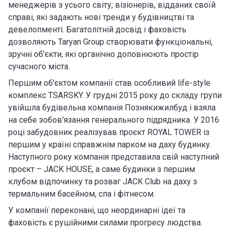
менеджерів з усього світу, візіонерів, відданих своїй
справі, які задають нові тренди у будівництві та
девелопменті. Багатолітній досвід і фаховість
дозволяють Taryan Group створювати функціональні,
зручні об’єкти, які органічно доповнюють простір
сучасного міста.
Першим об'єктом компанії став особливий life-style
комплекс TSARSKY. У грудні 2015 року до складу групи
увійшла будівельна компанія Познякижилбуд і взяла
на себе зобов'язання генерального підрядника. У 2016
році забудовник реалізував проєкт ROYAL TOWER із
першим у країні справжнім парком на даху будинку.
Наступного року компанія представила свій наступний
проєкт – JACK HOUSE, а саме будинки з першим
клубом відпочинку та розваг JACK Club на даху з
термальним басейном, спа і фітнесом.
У компанії переконані, що неординарні ідеї та
фаховість є рушійними силами прогресу людства.