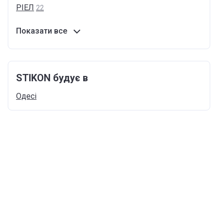
РІЕЛ
22
Показати все
STIKON будує в
Одесі