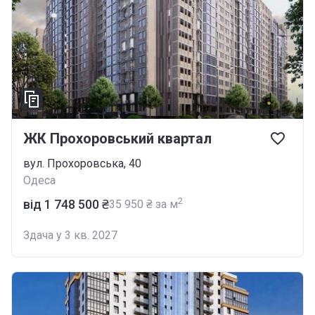
ЖК Прохоровський квартал
вул. Прохоровська, 40
Одеса
2
від ‍1 748 500 ₴
‍35 950 ₴ за м
Здача у 3 кв. 2027