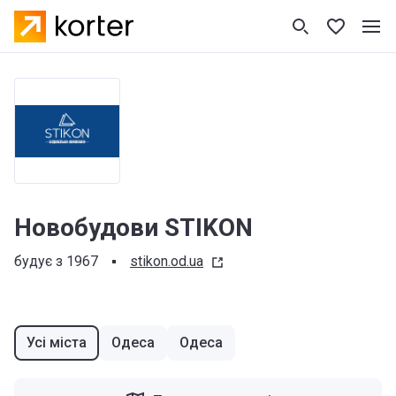
Новобудови STIKON
будує з 1967
stikon.od.ua
Усі міста
Одеса
Одеса