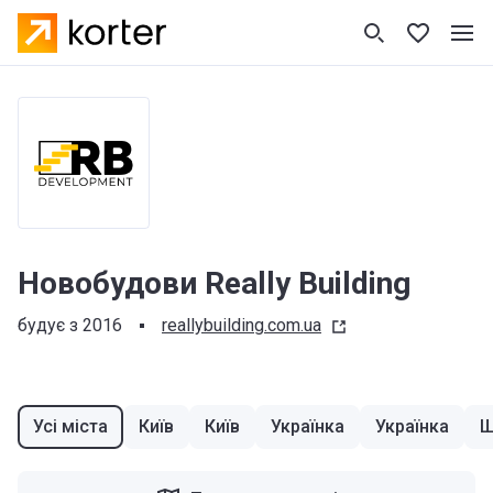
Новобудови Really Building
будує з 2016
reallybuilding.com.ua
Усі міста
Київ
Київ
Українка
Українка
Щ