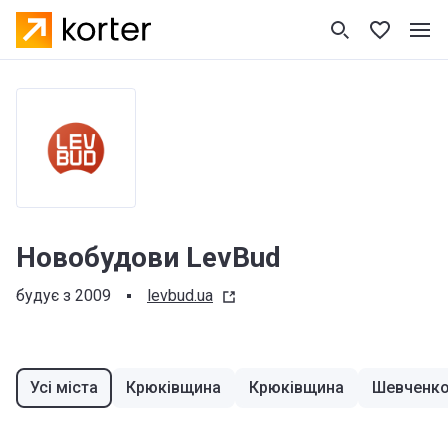
Новобудови LevBud
будує з 2009
levbud.ua
Усі міста
Крюківщина
Крюківщина
Шевченк