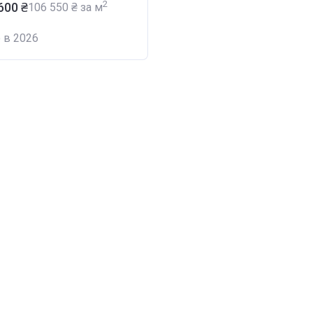
2
 600 ₴
‍106 550 ₴ за м
 в 2026