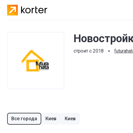
Новостройки
строит с 2018
futuraha
Все города
Киев
Киев