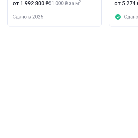
2
от ‍1 992 800 ₴
от ‍5 274
‍51 000 ₴ за м
Сдано в 2026
Сдано