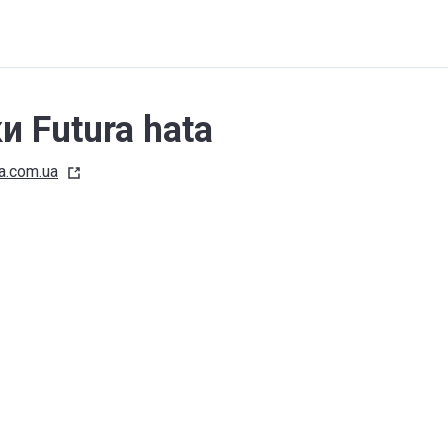
 Futura hata
ta.com.ua