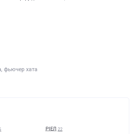
, фьючер хата
РІЕЛ
5
22