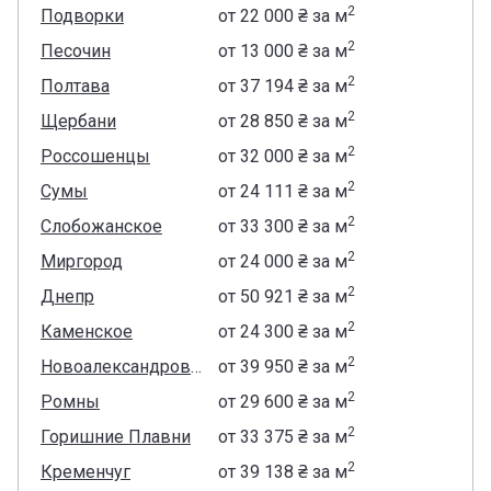
2
Подворки
от
‍22 000 ₴
за м
2
Песочин
от
‍13 000 ₴
за м
2
Полтава
от
‍37 194 ₴
за м
2
Щербани
от
‍28 850 ₴
за м
2
Россошенцы
от
‍32 000 ₴
за м
2
Сумы
от
‍24 111 ₴
за м
2
Слобожанское
от
‍33 300 ₴
за м
2
Миргород
от
‍24 000 ₴
за м
2
Днепр
от
‍50 921 ₴
за м
2
Каменское
от
‍24 300 ₴
за м
2
Новоалександровка
от
‍39 950 ₴
за м
2
Ромны
от
‍29 600 ₴
за м
2
Горишние Плавни
от
‍33 375 ₴
за м
2
Кременчуг
от
‍39 138 ₴
за м