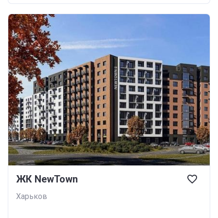
ЖК NewTown
Харьков