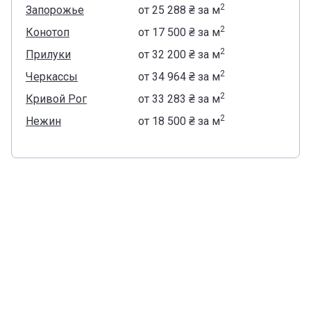
2
Запорожье
от
‍25 288 ₴
за м
2
Конотоп
от
‍17 500 ₴
за м
2
Прилуки
от
‍32 200 ₴
за м
2
Черкассы
от
‍34 964 ₴
за м
2
Кривой Рог
от
‍33 283 ₴
за м
2
Нежин
от
‍18 500 ₴
за м