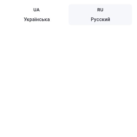
Українська
Русский
Карта
Украина
Русский
О Korter