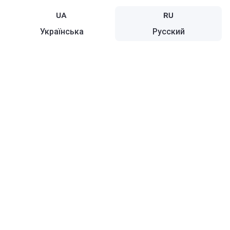
Українська
Русский
Карта
Украина
Русский
О Korter