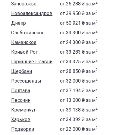
2
Запорожье
от
‍25 288 ₴
за м
2
Новоалександровка
от
‍39 950 ₴
за м
2
Днепр
от
‍50 921 ₴
за м
2
Слобожанское
от
‍33 300 ₴
за м
2
Каменское
от
‍24 300 ₴
за м
2
Кривой Рог
от
‍33 283 ₴
за м
2
Горишние Плавни
от
‍33 375 ₴
за м
2
Щербани
от
‍28 850 ₴
за м
2
Россошенцы
от
‍32 000 ₴
за м
2
Полтава
от
‍37 194 ₴
за м
2
Песочин
от
‍13 000 ₴
за м
2
Кременчуг
от
‍39 138 ₴
за м
2
Харьков
от
‍34 392 ₴
за м
2
Подворки
от
‍22 000 ₴
за м