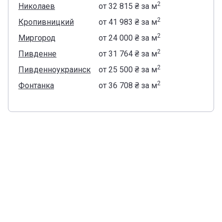
2
Николаев
от
‍32 815 ₴
за м
2
Кропивницкий
от
‍41 983 ₴
за м
2
Миргород
от
‍24 000 ₴
за м
2
Пивденне
от
‍31 764 ₴
за м
2
Пивденноукраинск
от
‍25 500 ₴
за м
2
Фонтанка
от
‍36 708 ₴
за м