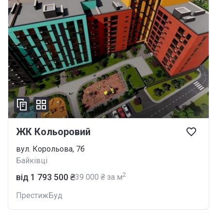
ЖК Кольоровий
вул. Корольова, 7б
Байківці
2
від ‍1 793 500 ₴
‍39 000 ₴ за м
ПрестижБуд