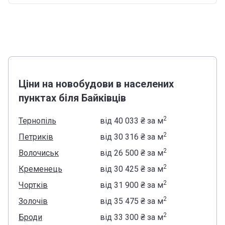
Ціни на новобудови в населених
пунктах біля Байківців
2
Тернопіль
від
‍40 033 ₴
за м
2
Петриків
від
‍30 316 ₴
за м
2
Волочиськ
від
‍26 500 ₴
за м
2
Кременець
від
‍30 425 ₴
за м
2
Чортків
від
‍31 900 ₴
за м
2
Золочів
від
‍35 475 ₴
за м
2
Броди
від
‍33 300 ₴
за м