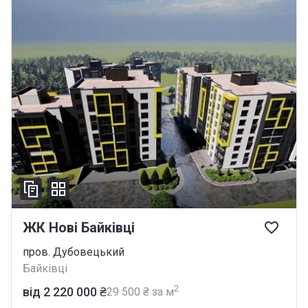
ЖК Нові Байківці
пров. Дубовецький
Байківці
2
від ‍2 220 000 ₴
‍29 500 ₴ за м