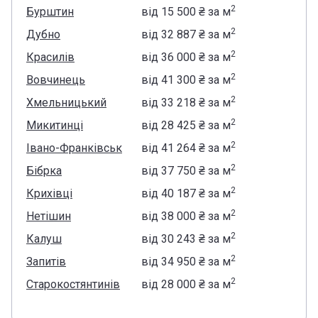
2
Бурштин
від
‍15 500 ₴
за м
2
Дубно
від
‍32 887 ₴
за м
2
Красилів
від
‍36 000 ₴
за м
2
Вовчинець
від
‍41 300 ₴
за м
2
Хмельницький
від
‍33 218 ₴
за м
2
Микитинці
від
‍28 425 ₴
за м
2
Івано-Франківськ
від
‍41 264 ₴
за м
2
Бібрка
від
‍37 750 ₴
за м
2
Крихівці
від
‍40 187 ₴
за м
2
Нетішин
від
‍38 000 ₴
за м
2
Калуш
від
‍30 243 ₴
за м
2
Запитів
від
‍34 950 ₴
за м
2
Старокостянтинів
від
‍28 000 ₴
за м