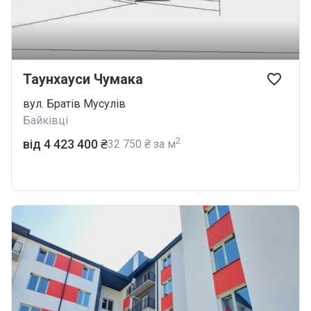
Таунхауси Чумака
вул. Братів Мусулів
Байківці
2
від ‍4 423 400 ₴
‍32 750 ₴ за м