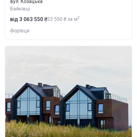
вул. Козацька
Байківці
2
від ‍3 063 550 ₴
‍23 550 ₴ за м
Фортеця