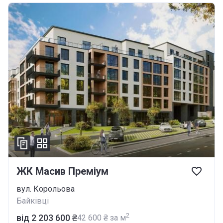
ЖК Масив Преміум
вул. Корольова
Байківці
2
від ‍2 203 600 ₴
‍42 600 ₴ за м