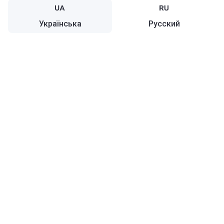
Українська
Русский
Україна
Українська
Про Korter
Korter у світі