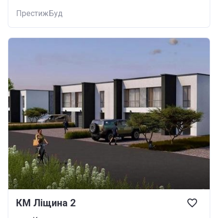
ПрестижБуд
КМ Ліщина 2