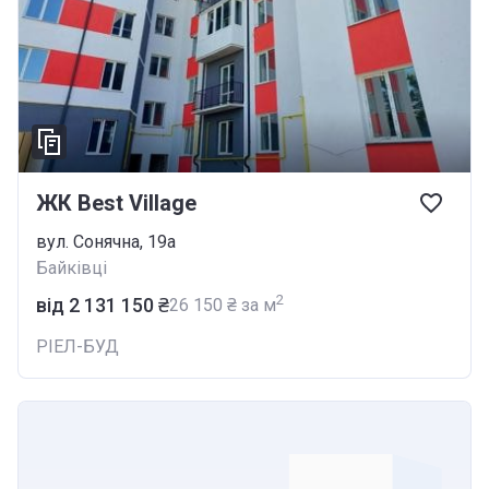
ЖК Best Village
вул. Сонячна, 19а
Байківці
2
від ‍2 131 150 ₴
‍26 150 ₴ за м
РІЕЛ-БУД