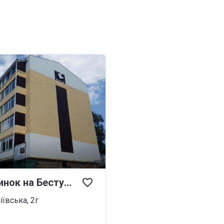
ЖК Будинок на Бестужева
іївська, 2г