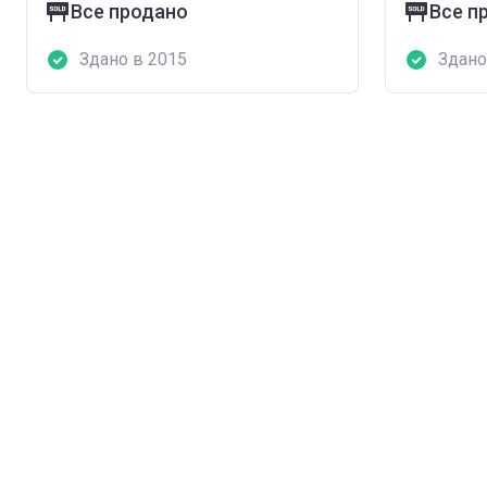
Все продано
Все п
Здано в 2015
Здано