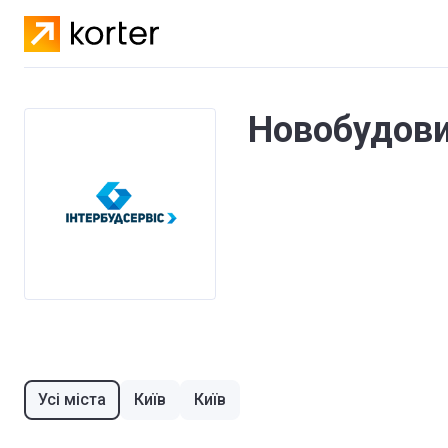
Новобудови
Усі міста
Київ
Київ