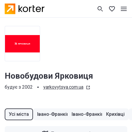
Новобудови Ярковиця
будує з 2002
yarkovytsya.com.ua
Усі міста
Івано-Франківськ
Івано-Франківськ
Крихівці