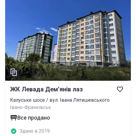
ЖК Левада Дем’янів лаз
Калуське шосе / вул. Івана Лятишевського
Івано-Франківськ
Все продано
Здано в 2019