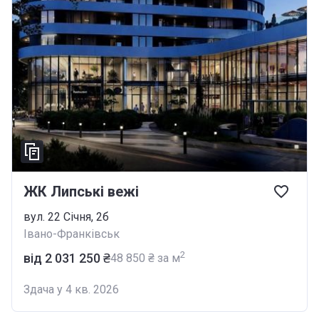
ЖК Липські вежі
вул. 22 Січня, 2б
Івано-Франківськ
2
від ‍2 031 250 ₴
‍48 850 ₴ за м
Здача у 4 кв. 2026