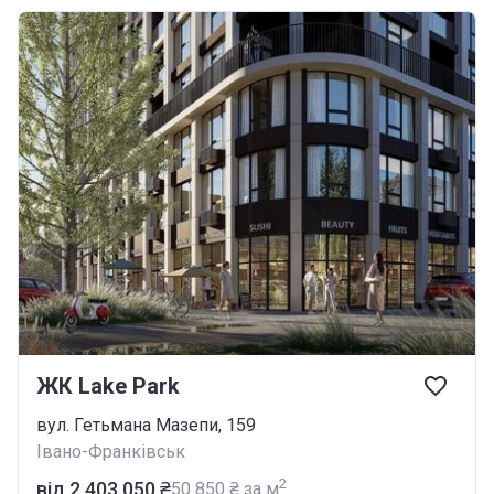
ЖК Lake Park
вул. Гетьмана Мазепи, 159
Івано-Франківськ
2
від ‍2 403 050 ₴
‍50 850 ₴ за м