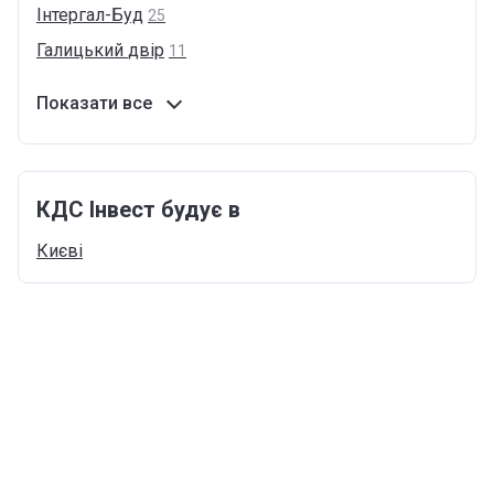
Інтергал-Буд
25
Галицький
двір
11
Показати все
КДС Інвест будує в
Києві