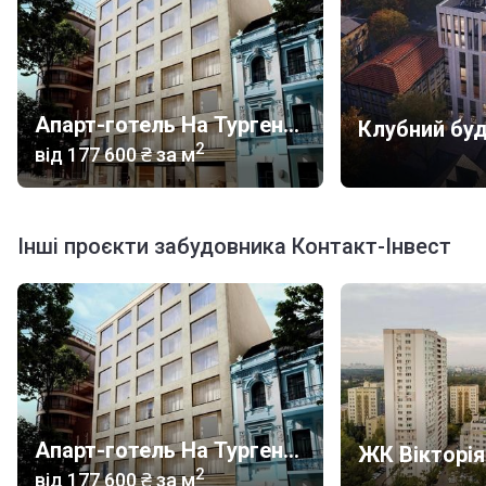
Апарт-готель На Тургенєвській, 17а
2
від
‍177 600 ₴
за м
Інші проєкти забудовника Контакт-Інвест
Апарт-готель На Тургенєвській, 17а
ЖК Вікторія
2
від
‍177 600 ₴
за м