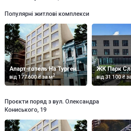
Популярні житлові комплекси
Апарт-готель На Тургенєвській, 17а
ЖК Парк Сл
2
від
‍177 600 ₴
за м
від
‍31 100 ₴
за
Проєкти поряд з вул. Олександра
Кониського, 19