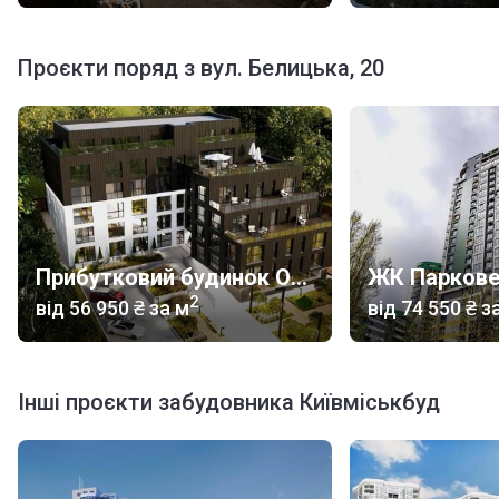
Проєкти поряд з вул. Белицька, 20
Прибутковий будинок O47
ЖК Паркове
2
від
‍56 950 ₴
за м
від
‍74 550 ₴
за
Інші проєкти забудовника Київміськбуд