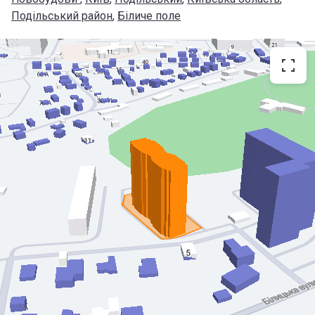
Подільський район
, 
Біличе поле