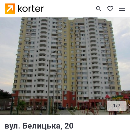
1
/
7
вул. Белицька, 20