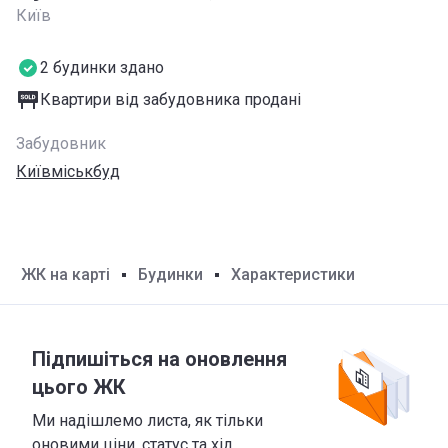
Київ
2 будинки здано
Квартири від забудовника продані
Забудовник
Київміськбуд
ЖК на карті
Будинки
Характеристики
Підпишіться на оновлення
цього ЖК
Ми надішлемо листа, як тільки
оновими ціни, статус та хід