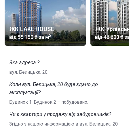
ЖК LAKE HOUSE
ЖК Урлівсь
2
від
‍55 150 ₴
за м
від
‍46 600 ₴
за
Яка адреса ?
вул. Белицька, 20.
Коли вул. Белицька, 20 буде здано до
эксплуатації?
Будинок 1, Будинок 2 – побудовано.
Чи є квартири у продажу від забудовників?
Згідно з нашою информацією в вул. Белицька, 20