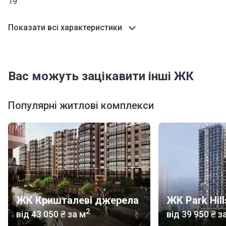
19
Показати всі характеристики
Вас можуть зацікавити інші ЖК
Популярні житлові комплекси
ЖК Кришталеві джерела
2
від
‍43 050 ₴
за м
від
‍39 950 ₴
за