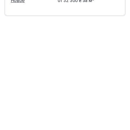
Новое
от
‍32 300 ₴
за м