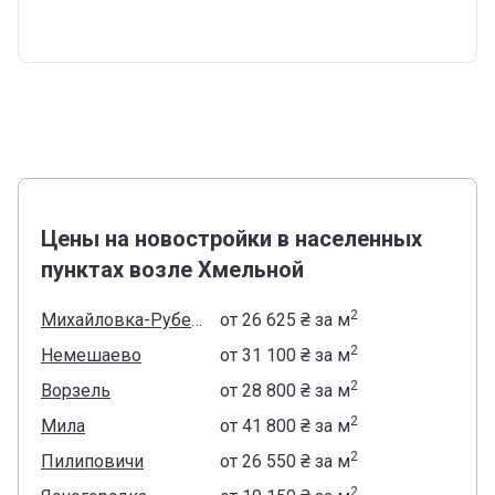
Цены на новостройки в населенных
пунктах возле Хмельной
2
Михайловка-Рубежовка
от
‍26 625 ₴
за м
2
Немешаево
от
‍31 100 ₴
за м
2
Ворзель
от
‍28 800 ₴
за м
2
Мила
от
‍41 800 ₴
за м
2
Пилиповичи
от
‍26 550 ₴
за м
2