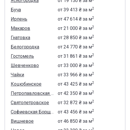
Ясногородка
от
‍19 150 ₴
за м
2
Буча
от
‍39 413 ₴
за м
2
Ирпень
от
‍47 614 ₴
за м
2
Макаров
от
‍21 000 ₴
за м
2
Гнатовка
от
‍28 850 ₴
за м
2
Белогородка
от
‍24 770 ₴
за м
2
Гостомель
от
‍31 861 ₴
за м
2
Шевченково
от
‍33 000 ₴
за м
2
Чайки
от
‍33 966 ₴
за м
2
Коцюбинское
от
‍43 425 ₴
за м
2
Петропавловская Борщаговка
от
‍42 350 ₴
за м
2
Святопетровское
от
‍32 872 ₴
за м
2
Софиевская Борщаговка
от
‍43 456 ₴
за м
2
Вишневое
от
‍46 850 ₴
за м
2