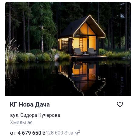
КГ Нова Дача
вул. Сидора Кучерова
Хмельная
2
от ‍4 679 650 ₴
‍128 600 ₴ за м