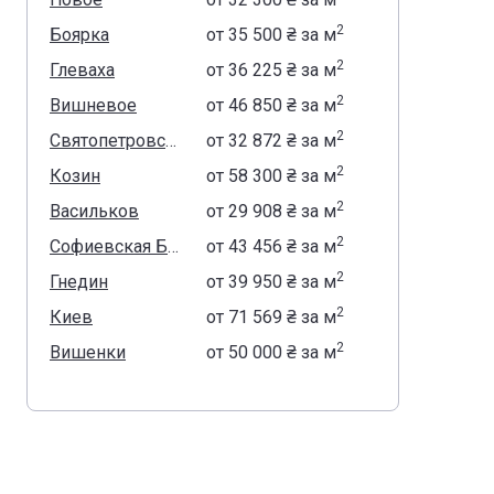
2
Боярка
от
‍35 500 ₴
за м
2
Глеваха
от
‍36 225 ₴
за м
2
Вишневое
от
‍46 850 ₴
за м
2
Святопетровское
от
‍32 872 ₴
за м
2
Козин
от
‍58 300 ₴
за м
2
Васильков
от
‍29 908 ₴
за м
2
Софиевская Борщаговка
от
‍43 456 ₴
за м
2
Гнедин
от
‍39 950 ₴
за м
2
Киев
от
‍71 569 ₴
за м
2
Вишенки
от
‍50 000 ₴
за м