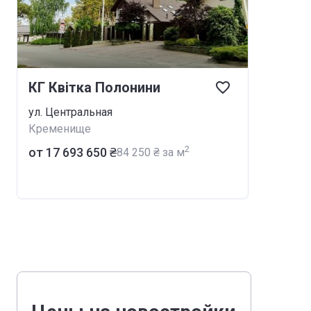
КГ Квітка Полонини
ул. Центральная
Кременище
2
от ‍17 693 650 ₴
‍84 250 ₴ за м