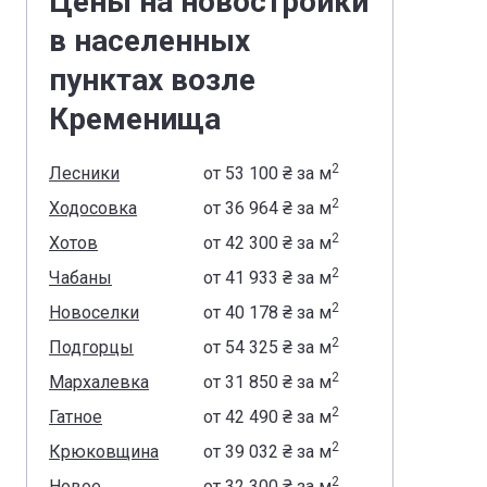
Цены на новостройки
в населенных
пунктах возле
Кременища
2
Лесники
от
‍53 100 ₴
за м
2
Ходосовка
от
‍36 964 ₴
за м
2
Хотов
от
‍42 300 ₴
за м
2
Чабаны
от
‍41 933 ₴
за м
2
Новоселки
от
‍40 178 ₴
за м
2
Подгорцы
от
‍54 325 ₴
за м
2
Мархалевка
от
‍31 850 ₴
за м
2
Гатное
от
‍42 490 ₴
за м
2
Крюковщина
от
‍39 032 ₴
за м
2
Новое
от
‍32 300 ₴
за м