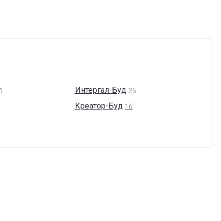
Интергал-Буд
1
25
Креатор-Буд
16