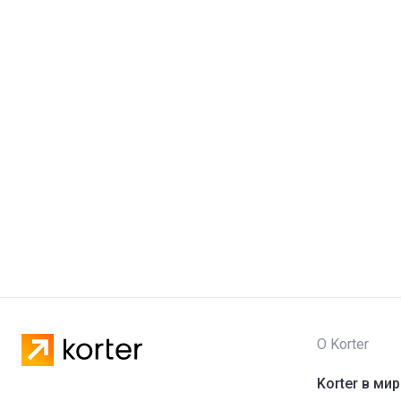
О Korter
Korter в ми