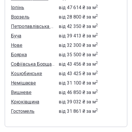
2
Ірпінь
від
‍47 614 ₴
за м
2
Ворзeль
від
‍28 800 ₴
за м
2
Петропавлівська Борщагівка
від
‍42 350 ₴
за м
2
Буча
від
‍39 413 ₴
за м
2
Нове
від
‍32 300 ₴
за м
2
Боярка
від
‍35 500 ₴
за м
2
Софіївська Борщагівка
від
‍43 456 ₴
за м
2
Коцюбинське
від
‍43 425 ₴
за м
2
Немішаєве
від
‍31 100 ₴
за м
2
Вишневе
від
‍46 850 ₴
за м
2
Крюківщина
від
‍39 032 ₴
за м
2
Гостомель
від
‍31 861 ₴
за м