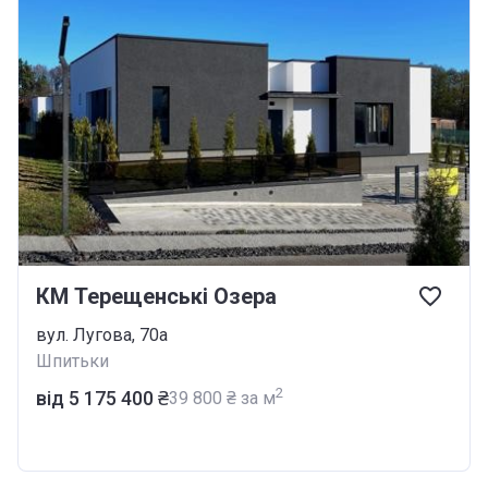
КМ Терещенські Озера
вул. Лугова, 70а
Шпитьки
2
від ‍5 175 400 ₴
‍39 800 ₴ за м