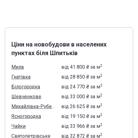
Ціни на новобудови в населених
пунктах біля Шпитьків
2
Мила
від
‍41 800 ₴
за м
2
Гнатівка
від
‍28 850 ₴
за м
2
Білогородка
від
‍24 770 ₴
за м
2
Шевченкове
від
‍33 000 ₴
за м
2
Михайлівка-Рубежівка
від
‍26 625 ₴
за м
2
Ясногородка
від
‍19 150 ₴
за м
2
Чайки
від
‍33 966 ₴
за м
2
Святопетрівське
від
‍32 872 ₴
за м