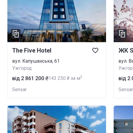
The Five Hotel
ЖК S
вул. Капушанська, 61
вул. В
Ужгород
Ужгор
2
від ‍2 861 200 ₴
від ‍2
‍143 250 ₴ за м
Sensar
Sensar