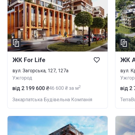
ЖК For Life
ЖК 
вул. Загорська, 127, 127а
вул. К
Ужгород
Ужгор
2
від ‍2 199 600 ₴
від ‍2
‍46 600 ₴ за м
Закарпатська Будівельна Компанія
TerraB