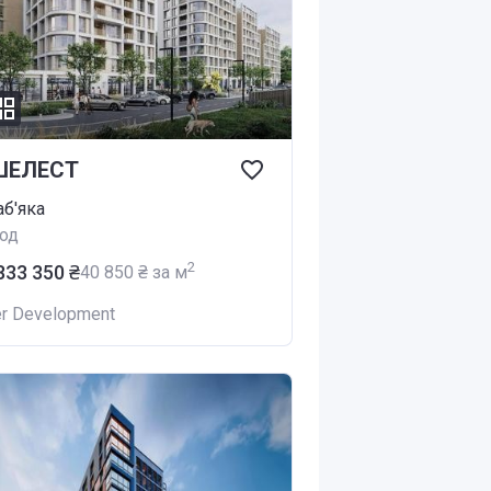
ШЕЛЕСТ
аб'яка
од
2
 833 350 ₴
‍40 850 ₴ за м
er Development