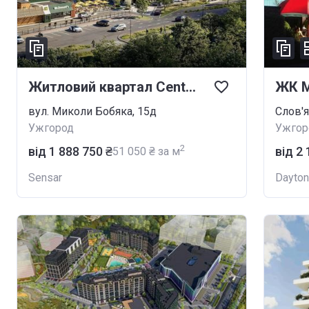
Житловий квартал Central Park
ЖК 
вул. Миколи Бобяка, 15д
Слов'
Ужгород
Ужгор
2
від ‍1 888 750 ₴
від ‍2
‍51 050 ₴ за м
Sensar
Dayto