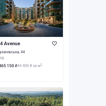
4 Avenue
укачівська, 44
од
2
 465 150 ₴
‍44 400 ₴ за м