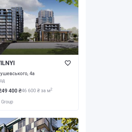
ILNYI
рушевського, 4а
од
2
 249 400 ₴
‍46 600 ₴ за м
 Group