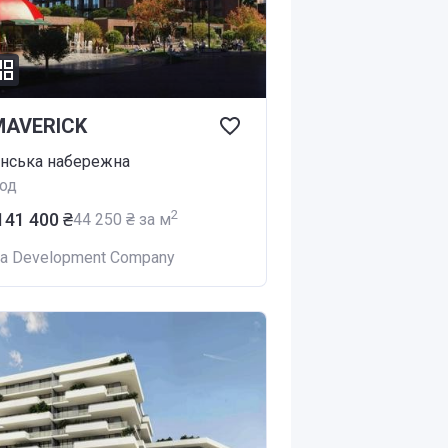
MAVERICK
янська набережна
од
2
 141 400 ₴
‍44 250 ₴ за м
na Development Company