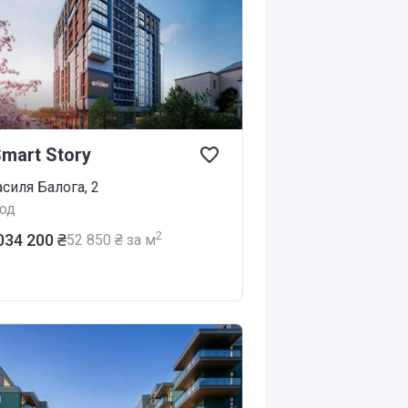
mart Story
асиля Балога, 2
од
2
 034 200 ₴
‍52 850 ₴ за м