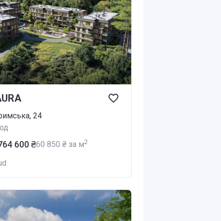
AURA
римська, 24
од
2
 764 600 ₴
‍60 850 ₴ за м
ud