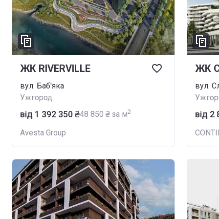
ЖК RIVERVILLE
вул. Баб'яка
вул. С
Ужгород
Ужгор
2
від ‍1 392 350 ₴
від ‍2
‍48 850 ₴ за м
Avesta Group
CONTI