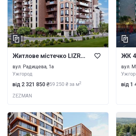
Житлове містечко LIZROME
ЖК 4
вул. Радищева, 1а
вул. М
Ужгород
Ужгор
2
від ‍2 321 850 ₴
від ‍1
‍59 250 ₴ за м
ZEZMAN