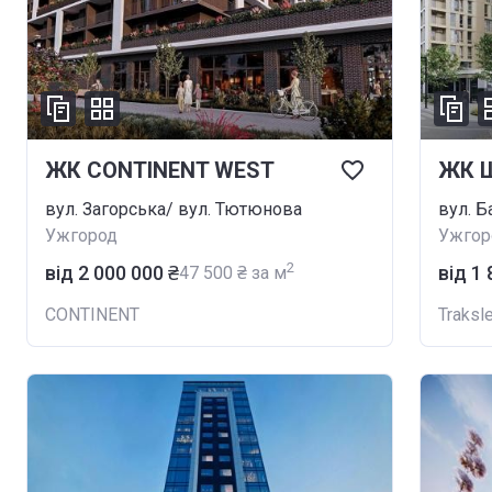
ЖК CONTINENT WEST
ЖК 
вул. Загорська/ вул. Тютюнова
вул. Б
Ужгород
Ужгор
2
від ‍2 000 000 ₴
від ‍1
‍47 500 ₴ за м
CONTINENT
Traksl