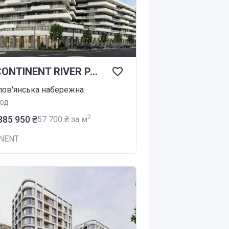
ЖК CONTINENT RIVER PARK
лов'янська набережна
од
2
 885 950 ₴
‍57 700 ₴ за м
NENT