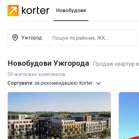
Новобудови
Новобудови
Ужгород
Котеджні містечка
Забудовники
Новобудови Ужгорода
Продаж квартир в
59
житлових комплексів
Сортувати
:
за рекомендацією Korter