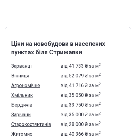
Ціни на новобудови в населених
пунктах біля Стрижавки
2
Зарванці
від
‍41 733 ₴
за м
2
Вінниця
від
‍52 079 ₴
за м
2
Агрономічне
від
‍41 716 ₴
за м
2
Хмільник
від
‍35 050 ₴
за м
2
Бердичів
від
‍33 750 ₴
за м
2
Зарічани
від
‍35 000 ₴
за м
2
Старокостянтинів
від
‍28 000 ₴
за м
2
Житомир
від
‍40 366 ₴
за м