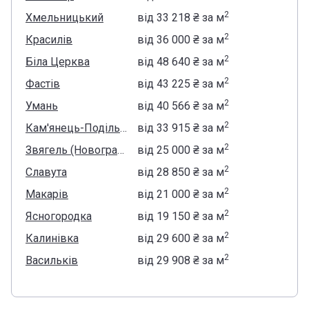
2
Хмельницький
від
‍33 218 ₴
за м
2
Красилів
від
‍36 000 ₴
за м
2
Біла Церква
від
‍48 640 ₴
за м
2
Фастів
від
‍43 225 ₴
за м
2
Умань
від
‍40 566 ₴
за м
2
Кам'янець-Подільський
від
‍33 915 ₴
за м
2
Звягель (Новоград-Волинський)
від
‍25 000 ₴
за м
2
Славута
від
‍28 850 ₴
за м
2
Макарів
від
‍21 000 ₴
за м
2
Ясногородка
від
‍19 150 ₴
за м
2
Калинівка
від
‍29 600 ₴
за м
2
Васильків
від
‍29 908 ₴
за м