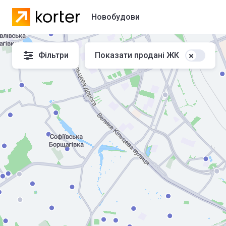
Новобудови
Новобудови
Фільтри
Показати продані ЖК
Котеджні містечка
Забудовники