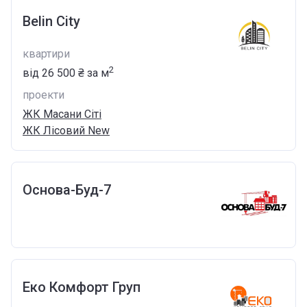
Belin City
квартири
2
від
‍26 500 ₴
за м
проекти
ЖК Масани Сіті
ЖК Лісовий New
Основа-Буд-7
Еко Комфорт Груп