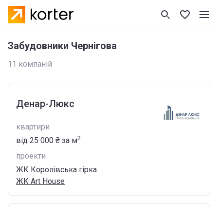
Забудовники Чернігова
11 компаній
Денар-Люкс
квартири
2
від
‍25 000 ₴
за м
проекти
ЖК Королівська гірка
ЖК Art House