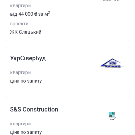
квартири
2
від
‍44 000 ₴
за м
проекти
ЖК Єлецький
УкрСіверБуд
квартири
ціна по запиту
S&S Construction
квартири
ціна по запиту