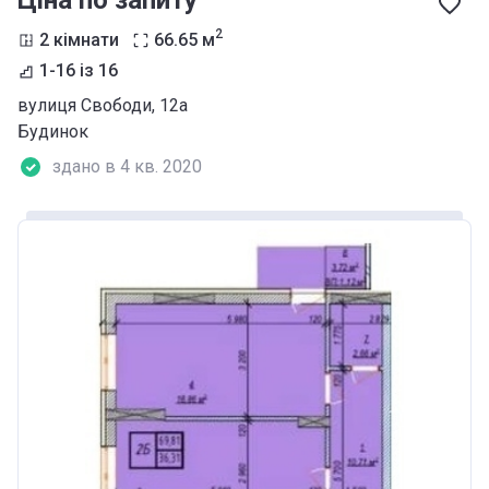
Ціна по запиту
2
2 кімнати
66.65
м
1-16 із 16
вулиця Свободи, 12а
Будинок
здано в 4 кв. 2020