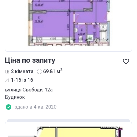
Ціна по запиту
2
2 кімнати
69.81
м
1-16 із 16
вулиця Свободи, 12а
Будинок
здано в 4 кв. 2020